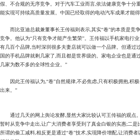
假、不合规的无序竞争。对于汽车工业而言,依法健康竞争十分重
能实现可持续高质量发展。中国已经取得的电动汽车成果才能得
而比亚迪总裁兼董事长王传福则表示,其实“卷”的本质是竞争
竞争。他认为“只有竞争才能产生繁荣”。王传福以手机家电行业为
有几百个品牌,当时深圳很多夫妻店就可以做一个品牌。但通过过
国的手机品牌就剩几家了,而且都是世界级的。家电企业也是通过
几家为数不多的全球性企业。”
因此王传福认为,“卷”自然规律,不必焦虑,只有积极拥抱,积
出来。”
通过几天的网上舆论发酵,显然大家比较认可王传福的观点。
暂时从竞争中走出,让广大消费者享受到了真金白银的实惠;二是比
所谓的偷工减料,相反更是通过“卷”技术,实现降价增配,让消费