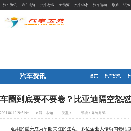
汽车资讯
汽车测评
汽车行业
新能源
汽车独家
汽车选购
导购
试驾
汽车资讯
首页
汽车资讯
车圈到底要不要卷？比亚迪隔空怒怼
2024-06-10 20:54:04
来源：
未知
类型：
编辑：系统采编
近期的重庆成为车圈关注的焦点。多位企业大佬就内卷话题在