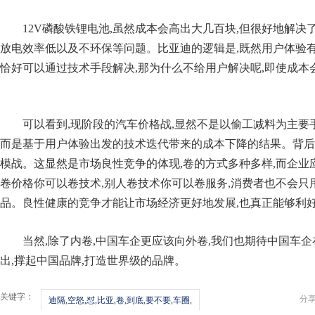
12V磷酸铁锂电池,虽然成本会高出大几百块,但很好地解
放电效率低以及不环保等问题。比亚迪的逻辑是,既然用户体验有
恰好可以通过技术手段解决,那为什么不给用户解决呢,即使成本
可以看到,现阶段的汽车价格战,显然不是以偷工减料为主要
而是基于用户体验出发的技术迭代带来的成本下降的结果。背后
模战。这显然是市场良性竞争的体现,卷的方式多种多样,而企业
卷价格你可以卷技术,别人卷技术你可以卷服务,消费者也不会只
品。良性健康的竞争才能让市场经济更好地发展,也真正能够利
当然,除了内卷,中国车企更应该向外卷,我们也期待中国车
出,撑起中国品牌,打造世界级的品牌。
关键字：
分
迪隔,空怒,怼,比亚,卷,到底,要不要,车圈,